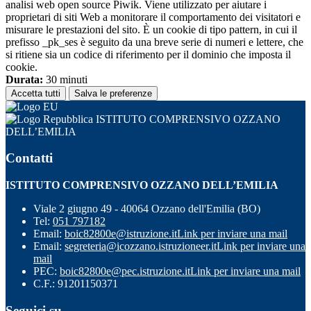
analisi web open source Piwik. Viene utilizzato per aiutare i
proprietari di siti Web a monitorare il comportamento dei visitatori e
misurare le prestazioni del sito. È un cookie di tipo pattern, in cui il
prefisso _pk_ses è seguito da una breve serie di numeri e lettere, che
si ritiene sia un codice di riferimento per il dominio che imposta il
cookie.
Durata:
30 minuti
Accetta tutti
Salva le preferenze
ISTITUTO COMPRENSIVO OZZANO
DELL’EMILIA
Contatti
ISTITUTO COMPRENSIVO OZZANO DELL’EMILIA
Viale 2 giugno 49 - 40064 Ozzano dell'Emilia (BO)
Tel:
051 797182
Email:
boic82800e@istruzione.it
Link per inviare una mail
Email:
segreteria@icozzano.istruzioneer.it
Link per inviare una
mail
PEC:
boic82800e@pec.istruzione.it
Link per inviare una mail
C.F.: 91201150371
Seguici su