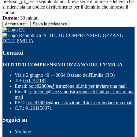
prefisso _pk_ses è seguito da una breve serie di numeri e lettere, che
si ritiene sia un codice di riferimento per il dominio che imposta il
cookie.
Durata:
30 minuti
Accetta tutti
Salva le preferenze
ISTITUTO COMPRENSIVO OZZANO
DELL’EMILIA
Contatti
ISTITUTO COMPRENSIVO OZZANO DELL’EMILIA
Viale 2 giugno 49 - 40064 Ozzano dell'Emilia (BO)
Tel:
051 797182
Email:
boic82800e@istruzione.it
Link per inviare una mail
Email:
segreteria@icozzano.istruzioneer.it
Link per inviare una
mail
PEC:
boic82800e@pec.istruzione.it
Link per inviare una mail
C.F.: 91201150371
Seguici su
Youtube