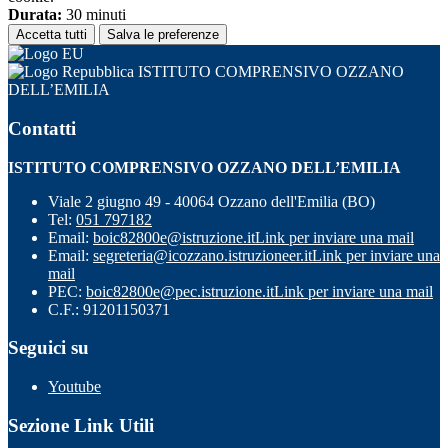
Durata:
30 minuti
Accetta tutti
Salva le preferenze
ISTITUTO COMPRENSIVO OZZANO
DELL’EMILIA
Contatti
ISTITUTO COMPRENSIVO OZZANO DELL’EMILIA
Viale 2 giugno 49 - 40064 Ozzano dell'Emilia (BO)
Tel:
051 797182
Email:
boic82800e@istruzione.it
Link per inviare una mail
Email:
segreteria@icozzano.istruzioneer.it
Link per inviare una
mail
PEC:
boic82800e@pec.istruzione.it
Link per inviare una mail
C.F.: 91201150371
Seguici su
Youtube
Sezione Link Utili