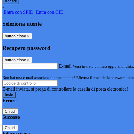
-
Entra con SPID
Entra con CIE
Seleziona utente
button close
×
Recupero password
button close
×
E-mail
Verrà inviato un messaggio all'indirizz
Non hai una e-mail associata al nome utente? Effettua il reset della password tram
E-mail inviata, si prega di controllare la casella di posta elettronica!
Errore
Chiudi
Successo
Chiudi
Informazione