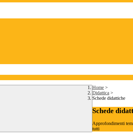
Home
>
Didattica
>
Schede didattiche
Schede didat
Approfondimenti temati
tutti