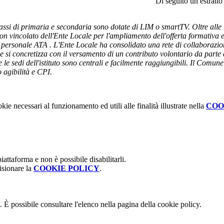
Di seguito un estratto
classi di primaria e secondaria sono dotate di LIM o smartTV. Oltre alle r
non vincolato dell'Ente Locale per l'ampliamento dell'offerta formativa e 
l personale ATA . L'Ente Locale ha consolidato una rete di collaborazion
ie si concretizza con il versamento di un contributo volontario da parte 
e le sedi dell'istituto sono centrali e facilmente raggiungibili. Il Comu
o agibilità e CPI.
kie necessari al funzionamento ed utili alle finalità illustrate nella
COO
attaforma e non è possibile disabilitarli.
isionare la
COOKIE POLICY
.
 È possibile consultare l'elenco nella pagina della cookie policy.