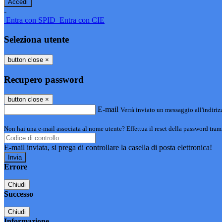
-
Entra con SPID
Entra con CIE
Seleziona utente
button close
×
Recupero password
button close
×
E-mail
Verrà inviato un messaggio all'indirizz
Non hai una e-mail associata al nome utente? Effettua il reset della password tram
E-mail inviata, si prega di controllare la casella di posta elettronica!
Errore
Chiudi
Successo
Chiudi
Informazione