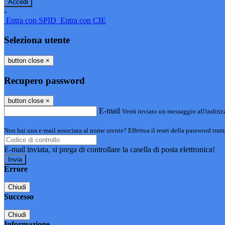
-
Entra con SPID
Entra con CIE
Seleziona utente
button close
×
Recupero password
button close
×
E-mail
Verrà inviato un messaggio all'indirizz
Non hai una e-mail associata al nome utente? Effettua il reset della password tram
E-mail inviata, si prega di controllare la casella di posta elettronica!
Errore
Chiudi
Successo
Chiudi
Informazione