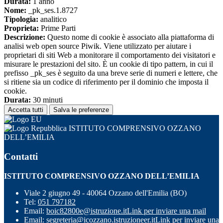
Durata:
1 anno
Nome:
_pk_ses.1.8727
Tipologia:
analitico
Proprieta:
Prime Parti
Descrizione:
Questo nome di cookie è associato alla piattaforma di
analisi web open source Piwik. Viene utilizzato per aiutare i
proprietari di siti Web a monitorare il comportamento dei visitatori e
misurare le prestazioni del sito. È un cookie di tipo pattern, in cui il
prefisso _pk_ses è seguito da una breve serie di numeri e lettere, che
si ritiene sia un codice di riferimento per il dominio che imposta il
cookie.
Durata:
30 minuti
Accetta tutti
Salva le preferenze
ISTITUTO COMPRENSIVO OZZANO
DELL’EMILIA
Contatti
ISTITUTO COMPRENSIVO OZZANO DELL’EMILIA
Viale 2 giugno 49 - 40064 Ozzano dell'Emilia (BO)
Tel:
051 797182
Email:
boic82800e@istruzione.it
Link per inviare una mail
Email:
segreteria@icozzano.istruzioneer.it
Link per inviare una