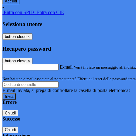
-
Entra con SPID
Entra con CIE
Seleziona utente
button close
×
Recupero password
button close
×
E-mail
Verrà inviato un messaggio all'indirizz
Non hai una e-mail associata al nome utente? Effettua il reset della password tram
E-mail inviata, si prega di controllare la casella di posta elettronica!
Errore
Chiudi
Successo
Chiudi
Informazione