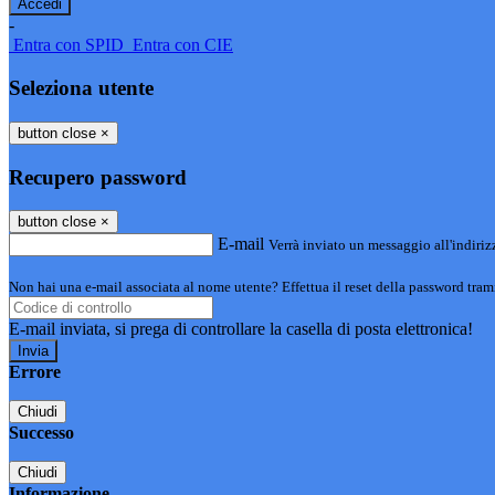
-
Entra con SPID
Entra con CIE
Seleziona utente
button close
×
Recupero password
button close
×
E-mail
Verrà inviato un messaggio all'indirizz
Non hai una e-mail associata al nome utente? Effettua il reset della password tram
E-mail inviata, si prega di controllare la casella di posta elettronica!
Errore
Chiudi
Successo
Chiudi
Informazione