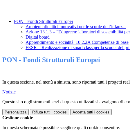
PON - Fondi Strutturali Europei
Ambienti didattici innovativi per le scuole dell’infanzia
Azione 13.1.3 – “Edugreen: laboratori di sostenibilità per
Digital board
Apprendimento e socialità_10.2.2A Competenze di base
FESR – Realizzazione di smart class per la scuola del pr
PON - Fondi Strutturali Europei
In questa sezione, nel menù a sinistra, sono riportati tutti i progetti rea
Notizie
Questo sito o gli strumenti terzi da questo utilizzati si avvalgono di coo
Personalizza
Rifiuta tutti
i cookies
Accetta tutti
i cookies
Gestione cookie
In questa schermata è possibile scegliere quali cookie consentire.