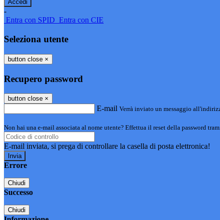
-
Entra con SPID
Entra con CIE
Seleziona utente
button close
×
Recupero password
button close
×
E-mail
Verrà inviato un messaggio all'indirizz
Non hai una e-mail associata al nome utente? Effettua il reset della password tram
E-mail inviata, si prega di controllare la casella di posta elettronica!
Errore
Chiudi
Successo
Chiudi
Informazione