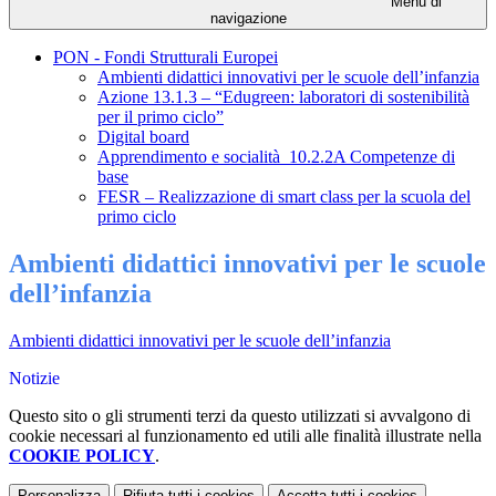
Menu di
navigazione
PON - Fondi Strutturali Europei
Ambienti didattici innovativi per le scuole dell’infanzia
Azione 13.1.3 – “Edugreen: laboratori di sostenibilità
per il primo ciclo”
Digital board
Apprendimento e socialità_10.2.2A Competenze di
base
FESR – Realizzazione di smart class per la scuola del
primo ciclo
Ambienti didattici innovativi per le scuole
dell’infanzia
Ambienti didattici innovativi per le scuole dell’infanzia
Notizie
Questo sito o gli strumenti terzi da questo utilizzati si avvalgono di
cookie necessari al funzionamento ed utili alle finalità illustrate nella
COOKIE POLICY
.
Personalizza
Rifiuta tutti
i cookies
Accetta tutti
i cookies