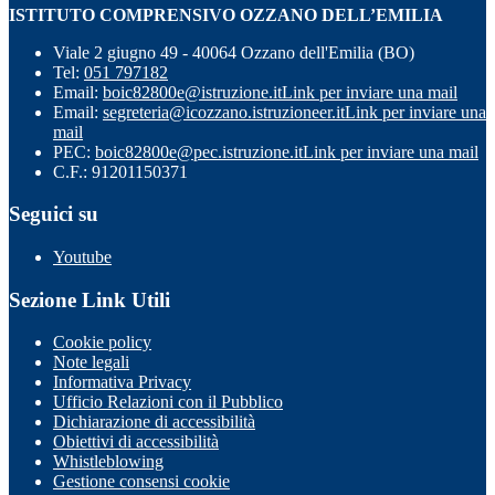
ISTITUTO COMPRENSIVO OZZANO DELL’EMILIA
Viale 2 giugno 49 - 40064 Ozzano dell'Emilia (BO)
Tel:
051 797182
Email:
boic82800e@istruzione.it
Link per inviare una mail
Email:
segreteria@icozzano.istruzioneer.it
Link per inviare una
mail
PEC:
boic82800e@pec.istruzione.it
Link per inviare una mail
C.F.: 91201150371
Seguici su
Youtube
Sezione Link Utili
Cookie policy
Note legali
Informativa Privacy
Ufficio Relazioni con il Pubblico
Dichiarazione di accessibilità
Obiettivi di accessibilità
Whistleblowing
Gestione consensi cookie