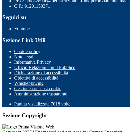
PEC:
boic82800e@pec.istruzione.it
Link per inviare una mail
C.F.: 91201150371
Seguici su
Youtube
Sezione Link Utili
Cookie policy
Note legali
Informativa Privacy
Ufficio Relazioni con il Pubblico
Dichiarazione di accessibilità
Obiettivi di accessibilità
Whistleblowing
Gestione consensi cookie
Amministrazione trasparente
Pagina visualizzata
7018
volte
Sezione Copyright