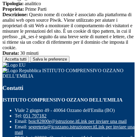
Tipologia:
analitico
Proprieta:
Prime Parti
Descrizione:
Questo nome di cookie è associato alla piattaforma di
analisi web open source Piwik. Viene utilizzato per aiutare i
proprietari di siti Web a monitorare il comportamento dei visitatori e
misurare le prestazioni del sito. È un cookie di tipo pattern, in cui il
prefisso _pk_ses è seguito da una breve serie di numeri e lettere, che
si ritiene sia un codice di riferimento per il dominio che imposta il
cookie.
Durata:
30 minuti
Accetta tutti
Salva le preferenze
ISTITUTO COMPRENSIVO OZZANO
DELL’EMILIA
Contatti
ISTITUTO COMPRENSIVO OZZANO DELL’EMILIA
Viale 2 giugno 49 - 40064 Ozzano dell'Emilia (BO)
Tel:
051 797182
Email:
boic82800e@istruzione.it
Link per inviare una mail
Email:
segreteria@icozzano.istruzioneer.it
Link per inviare una
mail