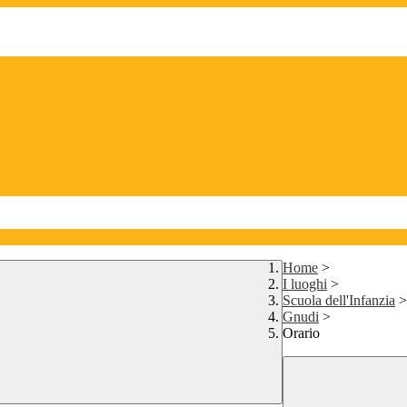
Home
>
I luoghi
>
Scuola dell'Infanzia
>
Gnudi
>
Orario