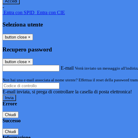
-
Entra con SPID
Entra con CIE
Seleziona utente
button close
×
Recupero password
button close
×
E-mail
Verrà inviato un messaggio all'indirizz
Non hai una e-mail associata al nome utente? Effettua il reset della password tram
E-mail inviata, si prega di controllare la casella di posta elettronica!
Errore
Chiudi
Successo
Chiudi
Informazione