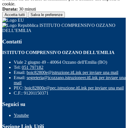
cookie.
Durata:
30 minuti
Accetta tutti
Salva le preferenze
ISTITUTO COMPRENSIVO OZZANO
DELL’EMILIA
Contatti
ISTITUTO COMPRENSIVO OZZANO DELL’EMILIA
Viale 2 giugno 49 - 40064 Ozzano dell'Emilia (BO)
Tel:
051 797182
Email:
boic82800e@istruzione.it
Link per inviare una mail
Email:
segreteria@icozzano.istruzioneer.it
Link per inviare una
mail
PEC:
boic82800e@pec.istruzione.it
Link per inviare una mail
C.F.: 91201150371
Seguici su
Youtube
Sezione Link Utili