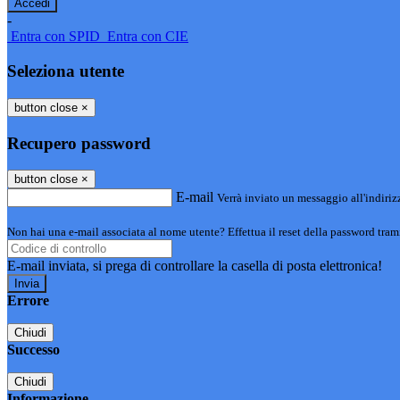
-
Entra con SPID
Entra con CIE
Seleziona utente
button close
×
Recupero password
button close
×
E-mail
Verrà inviato un messaggio all'indirizz
Non hai una e-mail associata al nome utente? Effettua il reset della password tram
E-mail inviata, si prega di controllare la casella di posta elettronica!
Errore
Chiudi
Successo
Chiudi
Informazione