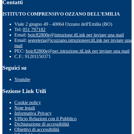
Contatti
ISTITUTO COMPRENSIVO OZZANO DELL’EMILIA
Viale 2 giugno 49 - 40064 Ozzano dell'Emilia (BO)
Tel:
051 797182
Email:
boic82800e@istruzione.it
Link per inviare una mail
Email:
segreteria@icozzano.istruzioneer.it
Link per inviare una
mail
PEC:
boic82800e@pec.istruzione.it
Link per inviare una mail
C.F.: 91201150371
Seguici su
Youtube
Sezione Link Utili
Cookie policy
Note legali
Informativa Privacy
Ufficio Relazioni con il Pubblico
Dichiarazione di accessibilità
Obiettivi di accessibilità