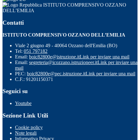
ISTITUTO COMPRENSIVO OZZANO
DELL’EMILIA
Contatti
ISTITUTO COMPRENSIVO OZZANO DELL’EMILIA
Viale 2 giugno 49 - 40064 Ozzano dell'Emilia (BO)
Tel:
051 797182
Email:
boic82800e@istruzione.it
Link per inviare una mail
Email:
segreteria@icozzano.istruzioneer.it
Link per inviare una
mail
PEC:
boic82800e@pec.istruzione.it
Link per inviare una mail
C.F.: 91201150371
Seguici su
Youtube
Sezione Link Utili
Cookie policy
Note legali
Informativa Privacy