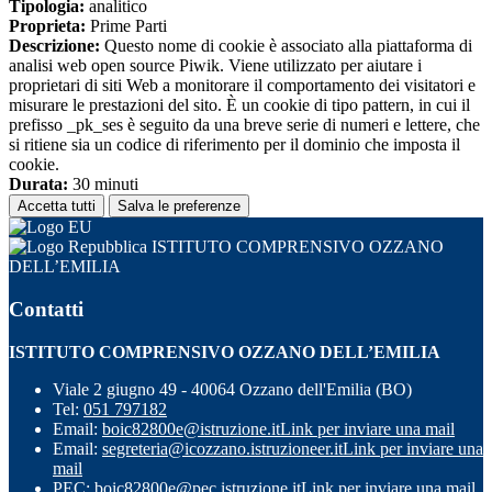
Tipologia:
analitico
Proprieta:
Prime Parti
Descrizione:
Questo nome di cookie è associato alla piattaforma di
analisi web open source Piwik. Viene utilizzato per aiutare i
proprietari di siti Web a monitorare il comportamento dei visitatori e
misurare le prestazioni del sito. È un cookie di tipo pattern, in cui il
prefisso _pk_ses è seguito da una breve serie di numeri e lettere, che
si ritiene sia un codice di riferimento per il dominio che imposta il
cookie.
Durata:
30 minuti
Accetta tutti
Salva le preferenze
ISTITUTO COMPRENSIVO OZZANO
DELL’EMILIA
Contatti
ISTITUTO COMPRENSIVO OZZANO DELL’EMILIA
Viale 2 giugno 49 - 40064 Ozzano dell'Emilia (BO)
Tel:
051 797182
Email:
boic82800e@istruzione.it
Link per inviare una mail
Email:
segreteria@icozzano.istruzioneer.it
Link per inviare una
mail
PEC:
boic82800e@pec.istruzione.it
Link per inviare una mail