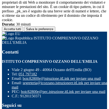
proprietari di siti Web a monitorare il comportamento dei visitatori e
misurare le prestazioni del sito. È un cookie di tipo pattern, in cui il
prefisso _pk_ses è seguito da una breve serie di numeri e lettere, che
si ritiene sia un codice di riferimento per il dominio che imposta il
cookie.
Durata:
30 minuti
Accetta tutti
Salva le preferenze
ISTITUTO COMPRENSIVO OZZANO
DELL’EMILIA
Contatti
ISTITUTO COMPRENSIVO OZZANO DELL’EMILIA
Viale 2 giugno 49 - 40064 Ozzano dell'Emilia (BO)
Tel:
051 797182
Email:
boic82800e@istruzione.it
Link per inviare una mail
Email:
segreteria@icozzano.istruzioneer.it
Link per inviare una
mail
PEC:
boic82800e@pec.istruzione.it
Link per inviare una mail
C.F.: 91201150371
Seguici su