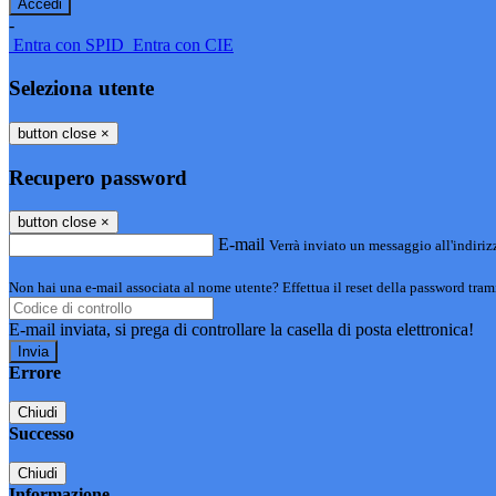
-
Entra con SPID
Entra con CIE
Seleziona utente
button close
×
Recupero password
button close
×
E-mail
Verrà inviato un messaggio all'indirizz
Non hai una e-mail associata al nome utente? Effettua il reset della password tram
E-mail inviata, si prega di controllare la casella di posta elettronica!
Errore
Chiudi
Successo
Chiudi
Informazione