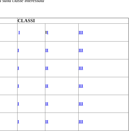
a sulla classe interessata
CLASSI
I
I
I
III
I
II
III
I
II
III
I
II
III
I
II
III
I
II
III