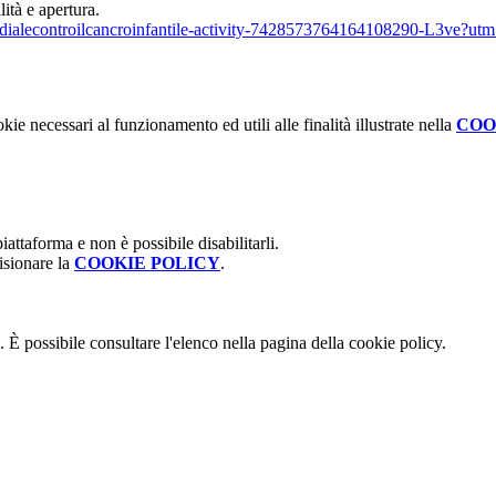
ità e apertura.
ialecontroilcancro
infantile-activity-
7428573764164108290-L3ve?utm
kie necessari al funzionamento ed utili alle finalità illustrate nella
COO
attaforma e non è possibile disabilitarli.
isionare la
COOKIE POLICY
.
 È possibile consultare l'elenco nella pagina della cookie policy.