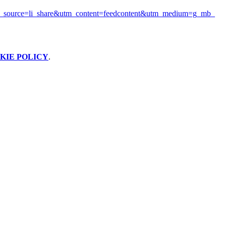
_
source=li_share&utm_content=
feedcontent&utm_medium=g_mb_
KIE POLICY
.