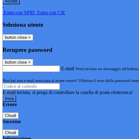
-
Entra con SPID
Entra con CIE
Seleziona utente
button close
×
Recupero password
button close
×
E-mail
Verrà inviato un messaggio all'indirizz
Non hai una e-mail associata al nome utente? Effettua il reset della password tram
E-mail inviata, si prega di controllare la casella di posta elettronica!
Errore
Chiudi
Successo
Chiudi
Informazione