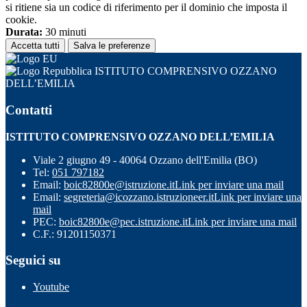
si ritiene sia un codice di riferimento per il dominio che imposta il
cookie.
Durata:
30 minuti
Accetta tutti
Salva le preferenze
ISTITUTO COMPRENSIVO OZZANO
DELL’EMILIA
Contatti
ISTITUTO COMPRENSIVO OZZANO DELL’EMILIA
Viale 2 giugno 49 - 40064 Ozzano dell'Emilia (BO)
Tel:
051 797182
Email:
boic82800e@istruzione.it
Link per inviare una mail
Email:
segreteria@icozzano.istruzioneer.it
Link per inviare una
mail
PEC:
boic82800e@pec.istruzione.it
Link per inviare una mail
C.F.: 91201150371
Seguici su
Youtube