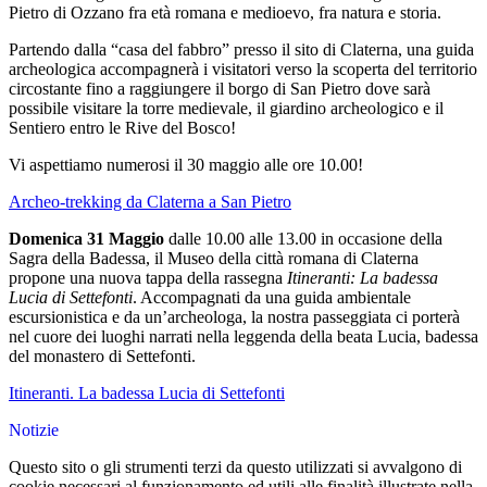
Pietro di Ozzano fra età romana e medioevo, fra natura e storia.
Partendo dalla “casa del fabbro” presso il sito di Claterna, una guida
archeologica accompagnerà i visitatori verso la scoperta del territorio
circostante fino a raggiungere il borgo di San Pietro dove sarà
possibile visitare la torre medievale, il giardino archeologico e il
Sentiero entro le Rive del Bosco!
Vi aspettiamo numerosi il 30 maggio alle ore 10.00!
Archeo-trekking da Claterna a San Pietro
Domenica 31 Maggio
dalle 10.00 alle 13.00 in occasione della
Sagra della Badessa, il Museo della città romana di Claterna
propone una nuova tappa della rassegna
Itineranti: La badessa
Lucia di Settefonti
. Accompagnati da una guida ambientale
escursionistica e da un’archeologa, la nostra passeggiata ci porterà
nel cuore dei luoghi narrati nella leggenda della beata Lucia, badessa
del monastero di Settefonti.
Itineranti. La badessa Lucia di Settefonti
Notizie
Questo sito o gli strumenti terzi da questo utilizzati si avvalgono di
cookie necessari al funzionamento ed utili alle finalità illustrate nella