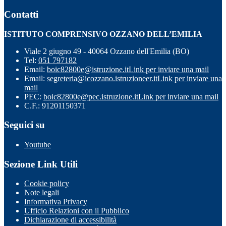
Contatti
ISTITUTO COMPRENSIVO OZZANO DELL’EMILIA
Viale 2 giugno 49 - 40064 Ozzano dell'Emilia (BO)
Tel:
051 797182
Email:
boic82800e@istruzione.it
Link per inviare una mail
Email:
segreteria@icozzano.istruzioneer.it
Link per inviare una
mail
PEC:
boic82800e@pec.istruzione.it
Link per inviare una mail
C.F.: 91201150371
Seguici su
Youtube
Sezione Link Utili
Cookie policy
Note legali
Informativa Privacy
Ufficio Relazioni con il Pubblico
Dichiarazione di accessibilità