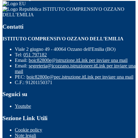
ISTITUTO COMPRENSIVO OZZANO
DELL’EMILIA
Contatti
ISTITUTO COMPRENSIVO OZZANO DELL’EMILIA
Viale 2 giugno 49 - 40064 Ozzano dell'Emilia (BO)
Tel:
051 797182
Email:
boic82800e@istruzione.it
Link per inviare una mail
Email:
segreteria@icozzano.istruzioneer.it
Link per inviare una
mail
PEC:
boic82800e@pec.istruzione.it
Link per inviare una mail
C.F.: 91201150371
Seguici su
Youtube
Sezione Link Utili
Cookie policy
Note legali