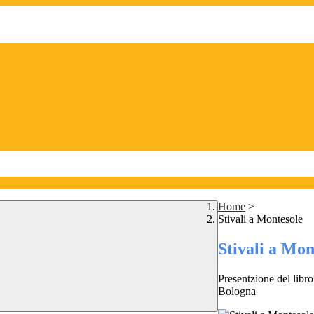
Home
>
Stivali a Montesole
Stivali a Mon
Presentzione del libr
Bologna