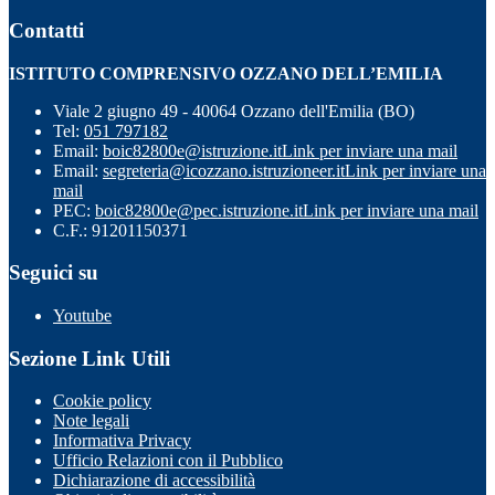
Contatti
ISTITUTO COMPRENSIVO OZZANO DELL’EMILIA
Viale 2 giugno 49 - 40064 Ozzano dell'Emilia (BO)
Tel:
051 797182
Email:
boic82800e@istruzione.it
Link per inviare una mail
Email:
segreteria@icozzano.istruzioneer.it
Link per inviare una
mail
PEC:
boic82800e@pec.istruzione.it
Link per inviare una mail
C.F.: 91201150371
Seguici su
Youtube
Sezione Link Utili
Cookie policy
Note legali
Informativa Privacy
Ufficio Relazioni con il Pubblico
Dichiarazione di accessibilità