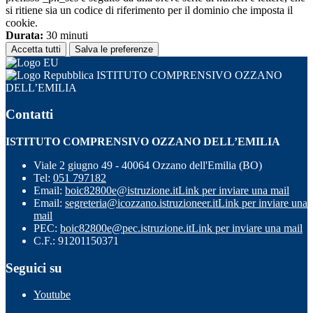
si ritiene sia un codice di riferimento per il dominio che imposta il
cookie.
Durata:
30 minuti
Accetta tutti
Salva le preferenze
ISTITUTO COMPRENSIVO OZZANO
DELL’EMILIA
Contatti
ISTITUTO COMPRENSIVO OZZANO DELL’EMILIA
Viale 2 giugno 49 - 40064 Ozzano dell'Emilia (BO)
Tel:
051 797182
Email:
boic82800e@istruzione.it
Link per inviare una mail
Email:
segreteria@icozzano.istruzioneer.it
Link per inviare una
mail
PEC:
boic82800e@pec.istruzione.it
Link per inviare una mail
C.F.: 91201150371
Seguici su
Youtube