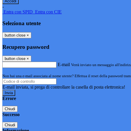
-
Entra con SPID
Entra con CIE
Seleziona utente
button close
×
Recupero password
button close
×
E-mail
Verrà inviato un messaggio all'indirizz
Non hai una e-mail associata al nome utente? Effettua il reset della password tram
E-mail inviata, si prega di controllare la casella di posta elettronica!
Errore
Chiudi
Successo
Chiudi
Informazione