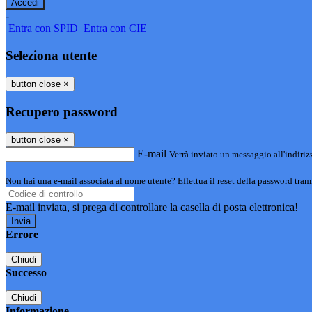
-
Entra con SPID
Entra con CIE
Seleziona utente
button close
×
Recupero password
button close
×
E-mail
Verrà inviato un messaggio all'indirizz
Non hai una e-mail associata al nome utente? Effettua il reset della password tram
E-mail inviata, si prega di controllare la casella di posta elettronica!
Errore
Chiudi
Successo
Chiudi
Informazione