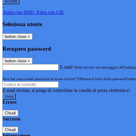
-
Entra con SPID
Entra con CIE
Seleziona utente
button close
×
Recupero password
button close
×
E-mail
Verrà inviato un messaggio all'indirizz
Non hai una e-mail associata al nome utente? Effettua il reset della password tram
E-mail inviata, si prega di controllare la casella di posta elettronica!
Errore
Chiudi
Successo
Chiudi
Informazione