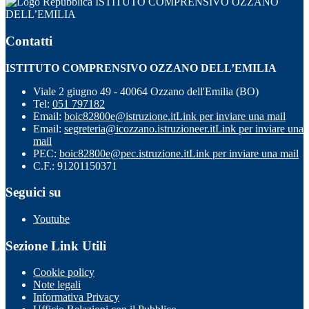
ISTITUTO COMPRENSIVO OZZANO
DELL’EMILIA
Contatti
ISTITUTO COMPRENSIVO OZZANO DELL’EMILIA
Viale 2 giugno 49 - 40064 Ozzano dell'Emilia (BO)
Tel:
051 797182
Email:
boic82800e@istruzione.it
Link per inviare una mail
Email:
segreteria@icozzano.istruzioneer.it
Link per inviare una
mail
PEC:
boic82800e@pec.istruzione.it
Link per inviare una mail
C.F.: 91201150371
Seguici su
Youtube
Sezione Link Utili
Cookie policy
Note legali
Informativa Privacy