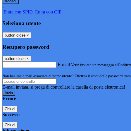
-
Entra con SPID
Entra con CIE
Seleziona utente
button close
×
Recupero password
button close
×
E-mail
Verrà inviato un messaggio all'indirizz
Non hai una e-mail associata al nome utente? Effettua il reset della password tram
E-mail inviata, si prega di controllare la casella di posta elettronica!
Errore
Chiudi
Successo
Chiudi
Informazione