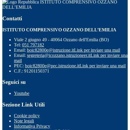
ISTITUTO COMPRENSIVO OZZANO
DELL’EMILIA
Contatti
ISTITUTO COMPRENSIVO OZZANO DELL’EMILIA
Viale 2 giugno 49 - 40064 Ozzano dell'Emilia (BO)
Tel:
051 797182
Email:
boic82800e@istruzione.it
Link per inviare una mail
Email:
segreteria@icozzano.istruzioneer.it
Link per inviare una
mail
PEC:
boic82800e@pec.istruzione.it
Link per inviare una mail
C.F.: 91201150371
Seguici su
Youtube
Sezione Link Utili
Cookie policy
Note legali
Informativa Privacy