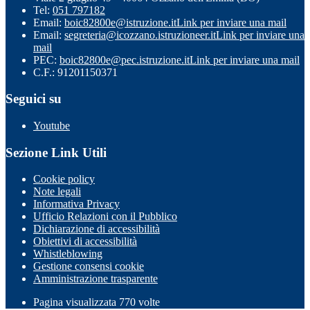
Tel:
051 797182
Email:
boic82800e@istruzione.it
Link per inviare una mail
Email:
segreteria@icozzano.istruzioneer.it
Link per inviare una
mail
PEC:
boic82800e@pec.istruzione.it
Link per inviare una mail
C.F.: 91201150371
Seguici su
Youtube
Sezione Link Utili
Cookie policy
Note legali
Informativa Privacy
Ufficio Relazioni con il Pubblico
Dichiarazione di accessibilità
Obiettivi di accessibilità
Whistleblowing
Gestione consensi cookie
Amministrazione trasparente
Pagina visualizzata
770
volte