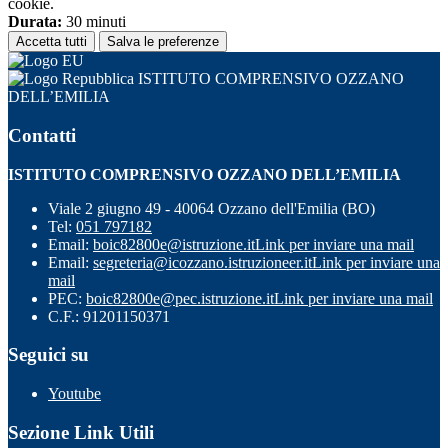
cookie.
Durata:
30 minuti
Accetta tutti
Salva le preferenze
ISTITUTO COMPRENSIVO OZZANO
DELL’EMILIA
Contatti
ISTITUTO COMPRENSIVO OZZANO DELL’EMILIA
Viale 2 giugno 49 - 40064 Ozzano dell'Emilia (BO)
Tel:
051 797182
Email:
boic82800e@istruzione.it
Link per inviare una mail
Email:
segreteria@icozzano.istruzioneer.it
Link per inviare una
mail
PEC:
boic82800e@pec.istruzione.it
Link per inviare una mail
C.F.: 91201150371
Seguici su
Youtube
Sezione Link Utili