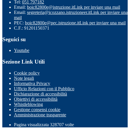
Tel:
051 797182
Email:
boic82800e@istruzione.it
Link per inviare una mail
Email:
segreteria@icozzano.istruzioneer.it
Link per inviare una
mail
PEC:
boic82800e@pec.istruzione.it
Link per inviare una mail
C.F.: 91201150371
Seguici su
Youtube
Sezione Link Utili
Cookie policy
Note legali
Informativa Privacy
Ufficio Relazioni con il Pubblico
Dichiarazione di accessibilità
Obiettivi di accessibilità
Whistleblowing
Gestione consensi cookie
Amministrazione trasparente
Pagina visualizzata
328707
volte