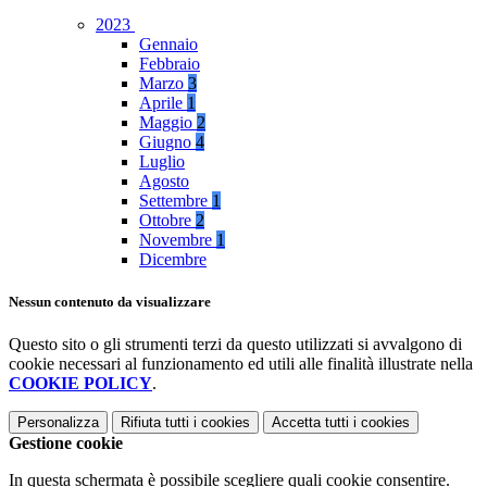
2023
Gennaio
Febbraio
Marzo
3
Aprile
1
Maggio
2
Giugno
4
Luglio
Agosto
Settembre
1
Ottobre
2
Novembre
1
Dicembre
Nessun contenuto da visualizzare
Questo sito o gli strumenti terzi da questo utilizzati si avvalgono di
cookie necessari al funzionamento ed utili alle finalità illustrate nella
COOKIE POLICY
.
Personalizza
Rifiuta tutti
i cookies
Accetta tutti
i cookies
Gestione cookie
In questa schermata è possibile scegliere quali cookie consentire.