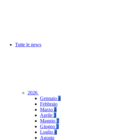
Tutte le news
2026
Gennaio
4
Febbraio
Marzo
4
Aprile
3
Maggio
7
Giugno
3
Luglio
4
Agosto