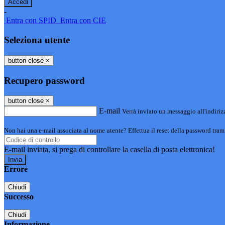
-
Entra con SPID
Entra con CIE
Seleziona utente
button close
×
Recupero password
button close
×
E-mail
Verrà inviato un messaggio all'indirizz
Non hai una e-mail associata al nome utente? Effettua il reset della password tram
E-mail inviata, si prega di controllare la casella di posta elettronica!
Errore
Chiudi
Successo
Chiudi
Informazione