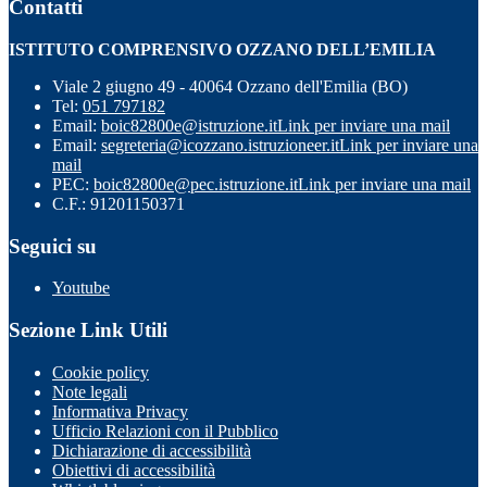
Contatti
ISTITUTO COMPRENSIVO OZZANO DELL’EMILIA
Viale 2 giugno 49 - 40064 Ozzano dell'Emilia (BO)
Tel:
051 797182
Email:
boic82800e@istruzione.it
Link per inviare una mail
Email:
segreteria@icozzano.istruzioneer.it
Link per inviare una
mail
PEC:
boic82800e@pec.istruzione.it
Link per inviare una mail
C.F.: 91201150371
Seguici su
Youtube
Sezione Link Utili
Cookie policy
Note legali
Informativa Privacy
Ufficio Relazioni con il Pubblico
Dichiarazione di accessibilità
Obiettivi di accessibilità