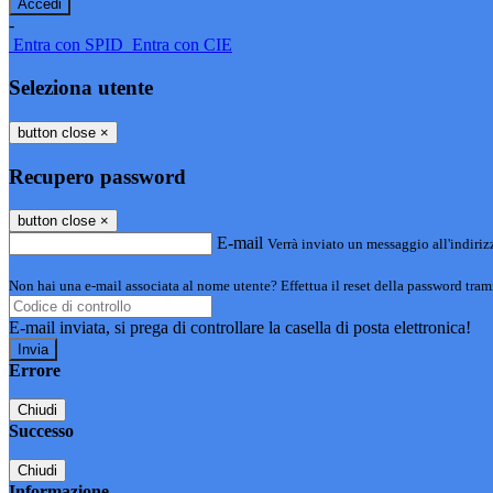
-
Entra con SPID
Entra con CIE
Seleziona utente
button close
×
Recupero password
button close
×
E-mail
Verrà inviato un messaggio all'indirizz
Non hai una e-mail associata al nome utente? Effettua il reset della password tram
E-mail inviata, si prega di controllare la casella di posta elettronica!
Errore
Chiudi
Successo
Chiudi
Informazione