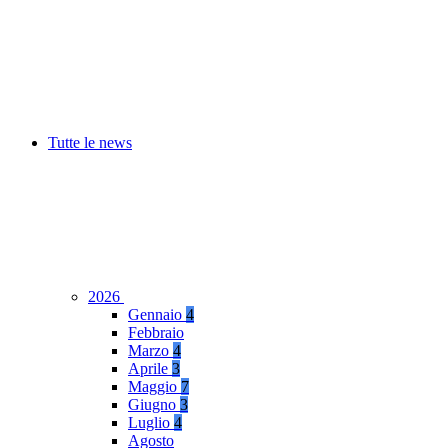
Tutte le news
2026
Gennaio
4
Febbraio
Marzo
4
Aprile
3
Maggio
7
Giugno
3
Luglio
4
Agosto