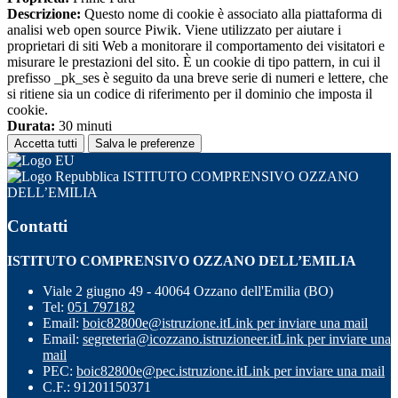
Descrizione:
Questo nome di cookie è associato alla piattaforma di
analisi web open source Piwik. Viene utilizzato per aiutare i
proprietari di siti Web a monitorare il comportamento dei visitatori e
misurare le prestazioni del sito. È un cookie di tipo pattern, in cui il
prefisso _pk_ses è seguito da una breve serie di numeri e lettere, che
si ritiene sia un codice di riferimento per il dominio che imposta il
cookie.
Durata:
30 minuti
Accetta tutti
Salva le preferenze
ISTITUTO COMPRENSIVO OZZANO
DELL’EMILIA
Contatti
ISTITUTO COMPRENSIVO OZZANO DELL’EMILIA
Viale 2 giugno 49 - 40064 Ozzano dell'Emilia (BO)
Tel:
051 797182
Email:
boic82800e@istruzione.it
Link per inviare una mail
Email:
segreteria@icozzano.istruzioneer.it
Link per inviare una
mail
PEC:
boic82800e@pec.istruzione.it
Link per inviare una mail
C.F.: 91201150371