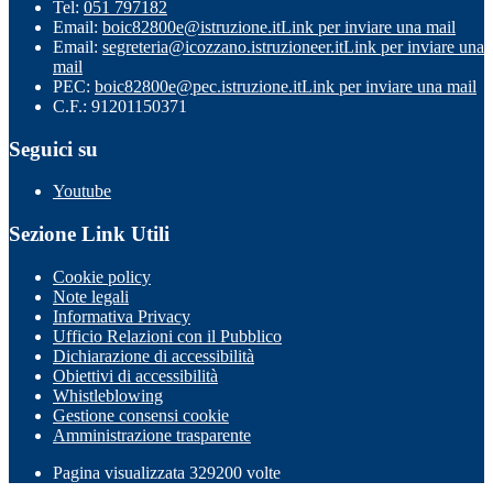
Tel:
051 797182
Email:
boic82800e@istruzione.it
Link per inviare una mail
Email:
segreteria@icozzano.istruzioneer.it
Link per inviare una
mail
PEC:
boic82800e@pec.istruzione.it
Link per inviare una mail
C.F.: 91201150371
Seguici su
Youtube
Sezione Link Utili
Cookie policy
Note legali
Informativa Privacy
Ufficio Relazioni con il Pubblico
Dichiarazione di accessibilità
Obiettivi di accessibilità
Whistleblowing
Gestione consensi cookie
Amministrazione trasparente
Pagina visualizzata
329200
volte