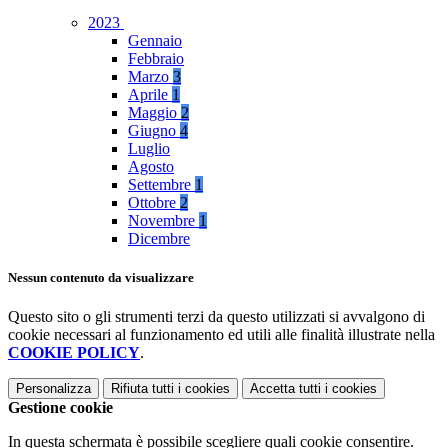
2023
Gennaio
Febbraio
Marzo
3
Aprile
1
Maggio
2
Giugno
4
Luglio
Agosto
Settembre
1
Ottobre
2
Novembre
1
Dicembre
Nessun contenuto da visualizzare
Questo sito o gli strumenti terzi da questo utilizzati si avvalgono di
cookie necessari al funzionamento ed utili alle finalità illustrate nella
COOKIE POLICY
.
Personalizza
Rifiuta tutti
i cookies
Accetta tutti
i cookies
Gestione cookie
In questa schermata è possibile scegliere quali cookie consentire.