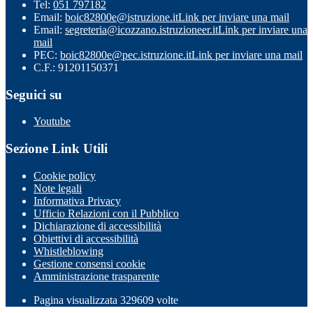
Tel:
051 797182
Email:
boic82800e@istruzione.it
Link per inviare una mail
Email:
segreteria@icozzano.istruzioneer.it
Link per inviare una
mail
PEC:
boic82800e@pec.istruzione.it
Link per inviare una mail
C.F.: 91201150371
Seguici su
Youtube
Sezione Link Utili
Cookie policy
Note legali
Informativa Privacy
Ufficio Relazioni con il Pubblico
Dichiarazione di accessibilità
Obiettivi di accessibilità
Whistleblowing
Gestione consensi cookie
Amministrazione trasparente
Pagina visualizzata
329609
volte