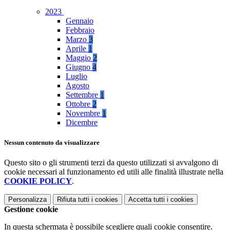
2023
Gennaio
Febbraio
Marzo
3
Aprile
1
Maggio
2
Giugno
4
Luglio
Agosto
Settembre
1
Ottobre
2
Novembre
1
Dicembre
Nessun contenuto da visualizzare
Questo sito o gli strumenti terzi da questo utilizzati si avvalgono di
cookie necessari al funzionamento ed utili alle finalità illustrate nella
COOKIE POLICY
.
Personalizza
Rifiuta tutti
i cookies
Accetta tutti
i cookies
Gestione cookie
In questa schermata è possibile scegliere quali cookie consentire.